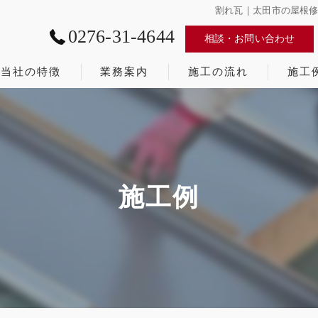
割れ瓦 | 太田市の屋
0276-31-4644
相談・お問い合わせ
当社の特徴
業務案内
施工の流れ
施工
太田市の屋根修理･石川瓦工業株式会社の口コミ情報
かわら割道場
太田市の屋根修理･石川瓦工業株式会社の評判
太田市 リフォーム補助金
太田市の屋根修理･石川瓦工業株式会社のお客様の声
施工例