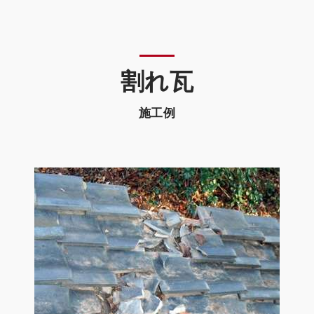
割れ瓦
施工例