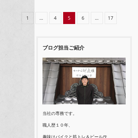
1
...
4
5
6
...
17
ブログ担当ご紹介
当社の専務です。
職人歴１０年、
趣味はバイクと筋トレ＆ビール🍺