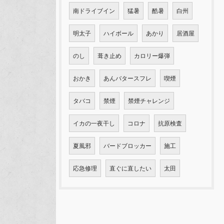
南ドライブイン
猛暑
酷暑
白州
明太子
ハイボール
あかり
居酒屋
のし
葺き止め
カロリー爆弾
おかき
あんバタースフレ
喫煙
タバコ
禁煙
禁煙チャレンジ
イカの一夜干し
コロナ
抗原検査
夏風邪
バードブロッカー
施工
応急修理
直ぐに直したい
太田