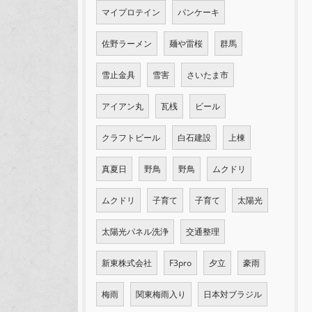
マイプロテイン
パンケーキ
佐野ラーメン
麺や雷桜
群馬
雪止金具
雪害
さいたま市
アイアン丸
瓦桟
ビール
クラフトビール
白石建設
上棟
真夏日
野鳥
野鳥
ムクドリ
ムクドリ
子育て
子育て
太陽光
太陽光パネル洗浄
交通整理
新東株式会社
F3pro
夕立
豪雨
梅雨
関東梅雨入り
日本対ブラジル