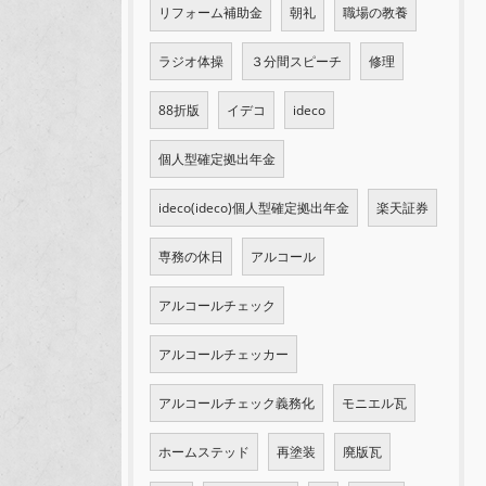
リフォーム補助金
朝礼
職場の教養
ラジオ体操
３分間スピーチ
修理
88折版
イデコ
ideco
個人型確定拠出年金
ideco(ideco)個人型確定拠出年金
楽天証券
専務の休日
アルコール
アルコールチェック
アルコールチェッカー
アルコールチェック義務化
モニエル瓦
ホームステッド
再塗装
廃版瓦