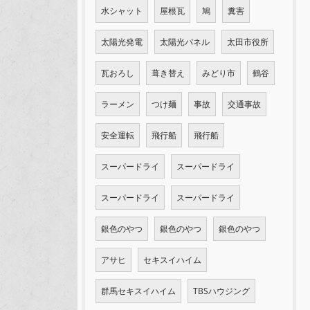
水シャット
屋根瓦
鳩
糞害
太陽光発電
太陽光パネル
太田市役所
瓦おろし
葺き替え
みどり市
鶴谷
ラーメン
つけ麺
事故
交通事故
安全運転
飛行船
飛行船
スーパードライ
スーパードライ
スーパードライ
スーパードライ
銀色のやつ
銀色のやつ
銀色のやつ
アサヒ
セキスイハイム
群馬セキスイハイム
TBSハウジング