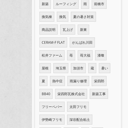
新築
ルーフィング
雨
前橋市
換気棟
換気
夏の暑さ対策
商品説明
瓦上げ
新東
CERAM-F FLAT
がんばれ川田
松井ファーム
苺
苺大福
漆喰
屋根
埼玉県
加須市
蔵
暑い
夏
熱中症
雨漏り修理
栄四郎
BB40
栄四郎瓦株式会社
新築工事
フリーペパー
太田フリモ
伊勢崎フリモ
深谷配合粘土