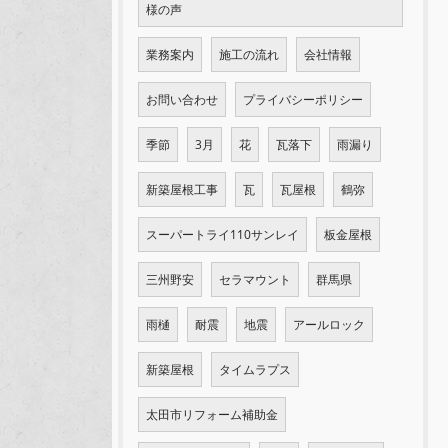
様の声
業務案内
施工の流れ
会社情報
お問い合わせ
プライバシーポリシー
季節
3月
花
瓦落下
雨漏り
新築屋根工事
瓦
瓦屋根
鶴弥
スーパートライ110サンレイ
板金屋根
三州野安
セラマウント
群馬県
雨樋
耐震
地震
アールロック
新築屋根
タイムラプス
太田市リフォーム補助金