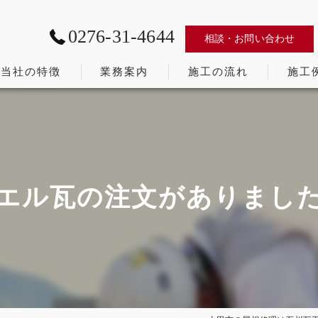
0276-31-4644
相談・お問い合わせ
当社の特徴
業務案内
施工の流れ
施工
太田市の屋根修理･石川瓦工業株式会社の口コミ情報
かわら割道場
太田市の屋根修理･石川瓦工業株式会社の評判
太田市 リフォーム補助金
エル瓦の注文がありまし
太田市の屋根修理･石川瓦工業株式会社のお客様の声