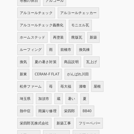
専務の休日
アルコール
アルコールチェック
アルコールチェッカー
アルコールチェック義務化
モニエル瓦
ホームステッド
再塗装
廃版瓦
新築
ルーフィング
雨
前橋市
換気棟
換気
夏の暑さ対策
商品説明
瓦上げ
新東
CERAM-F FLAT
がんばれ川田
松井ファーム
苺
苺大福
漆喰
屋根
埼玉県
加須市
蔵
暑い
夏
熱中症
雨漏り修理
栄四郎
BB40
栄四郎瓦株式会社
新築工事
フリーペパー