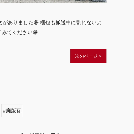
がありました😄 梱包も搬送中に割れないよ
みてください😄
次のページ >
#廃版瓦