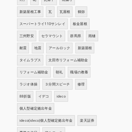
新築屋根工事
瓦
瓦屋根
鶴弥
スーパートライ110サンレイ
板金屋根
三州野安
セラマウント
群馬県
雨樋
耐震
地震
アールロック
新築屋根
タイムラプス
太田市リフォーム補助金
リフォーム補助金
朝礼
職場の教養
ラジオ体操
３分間スピーチ
修理
88折版
イデコ
ideco
個人型確定拠出年金
ideco(ideco)個人型確定拠出年金
楽天証券