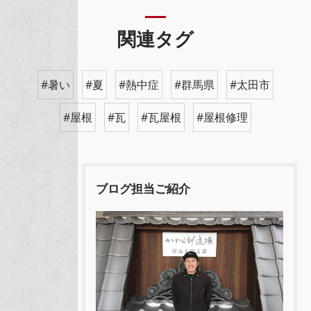
関連タグ
#暑い
#夏
#熱中症
#群馬県
#太田市
#屋根
#瓦
#瓦屋根
#屋根修理
ブログ担当ご紹介