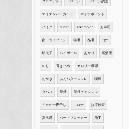
コロニアル
ドローン
ドローン調査
マイナンバーカード
マイナポイント
バイク
ducati
scrambler
お寿司
南ドライブイン
猛暑
酷暑
白州
明太子
ハイボール
あかり
居酒屋
のし
葺き止め
カロリー爆弾
おかき
あんバタースフレ
喫煙
タバコ
禁煙
禁煙チャレンジ
イカの一夜干し
コロナ
抗原検査
夏風邪
バードブロッカー
施工