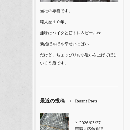
当社の専務です。
職人歴１０年、
趣味はバイクと筋トレ＆ビール🍺
新婚ほやほや幸せいっぱい
だけど、ちょっぴりお小遣いを上げてほし
い３５歳です。
最近の投稿
Recent Posts
2026/03/27
雨漏り応急修理