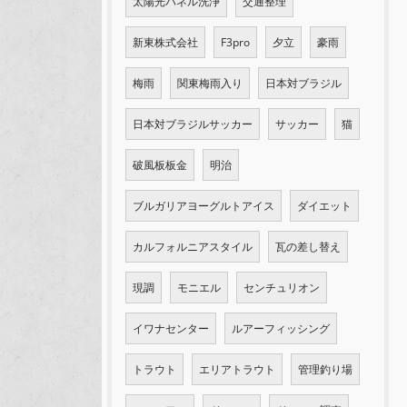
太陽光パネル洗浄
交通整理
新東株式会社
F3pro
夕立
豪雨
梅雨
関東梅雨入り
日本対ブラジル
日本対ブラジルサッカー
サッカー
猫
破風板板金
明治
ブルガリアヨーグルトアイス
ダイエット
カルフォルニアスタイル
瓦の差し替え
現調
モニエル
センチュリオン
イワナセンター
ルアーフィッシング
トラウト
エリアトラウト
管理釣り場