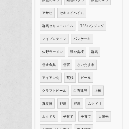
アサヒ
セキスイハイム
群馬セキスイハイム
TBSハウジング
マイプロテイン
パンケーキ
佐野ラーメン
麺や雷桜
群馬
雪止金具
雪害
さいたま市
アイアン丸
瓦桟
ビール
クラフトビール
白石建設
上棟
真夏日
野鳥
野鳥
ムクドリ
ムクドリ
子育て
子育て
太陽光