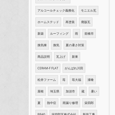
アルコールチェック義務化
モニエル瓦
ホームステッド
再塗装
廃版瓦
新築
ルーフィング
雨
前橋市
換気棟
換気
夏の暑さ対策
商品説明
瓦上げ
新東
CERAM-F FLAT
がんばれ川田
松井ファーム
苺
苺大福
漆喰
屋根
埼玉県
加須市
蔵
暑い
夏
熱中症
雨漏り修理
栄四郎
BB40
栄四郎瓦株式会社
新築工事