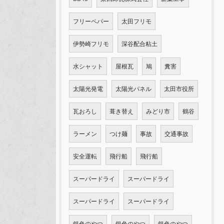
フリーペパー
太田フリモ
伊勢崎フリモ
深谷配合粘土
水シャット
屋根瓦
鳩
糞害
太陽光発電
太陽光パネル
太田市役所
瓦おろし
葺き替え
みどり市
鶴谷
ラーメン
つけ麺
事故
交通事故
安全運転
飛行船
飛行船
スーパードライ
スーパードライ
スーパードライ
スーパードライ
銀色のやつ
銀色のやつ
銀色のやつ