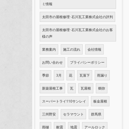
ミ情報
太田市の屋根修理･石川瓦工業株式会社の評判
太田市の屋根修理･石川瓦工業株式会社のお客
様の声
業務案内
施工の流れ
会社情報
お問い合わせ
プライバシーポリシー
季節
3月
花
瓦落下
雨漏り
新築屋根工事
瓦
瓦屋根
鶴弥
スーパートライ110サンレイ
板金屋根
三州野安
セラマウント
群馬県
雨樋
耐震
地震
アールロック