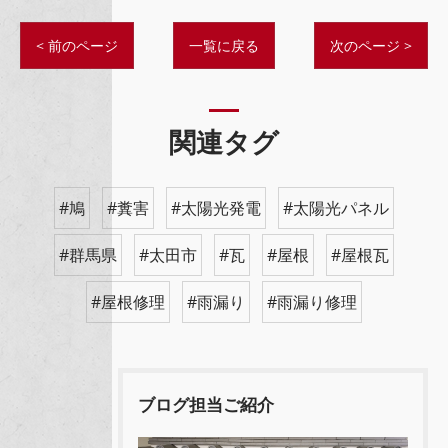
< 前のページ
一覧に戻る
次のページ >
関連タグ
#鳩
#糞害
#太陽光発電
#太陽光パネル
#群馬県
#太田市
#瓦
#屋根
#屋根瓦
#屋根修理
#雨漏り
#雨漏り修理
ブログ担当ご紹介