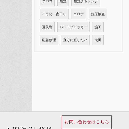
タバコ
禁煙
禁煙チャレンジ
イカの一夜干し
コロナ
抗原検査
夏風邪
バードブロッカー
施工
応急修理
直ぐに直したい
太田
お問い合わせはこちら
0276-31-4644