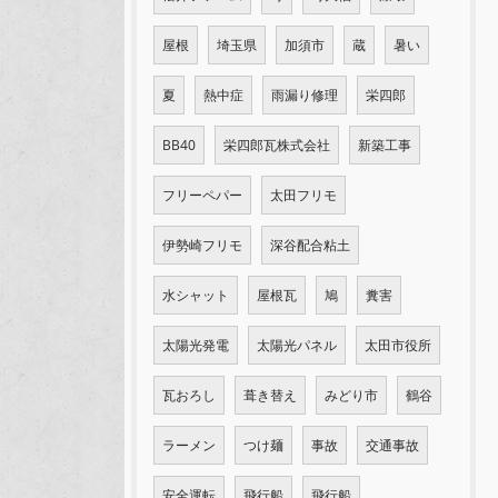
屋根
埼玉県
加須市
蔵
暑い
夏
熱中症
雨漏り修理
栄四郎
BB40
栄四郎瓦株式会社
新築工事
フリーペパー
太田フリモ
伊勢崎フリモ
深谷配合粘土
水シャット
屋根瓦
鳩
糞害
太陽光発電
太陽光パネル
太田市役所
瓦おろし
葺き替え
みどり市
鶴谷
ラーメン
つけ麺
事故
交通事故
安全運転
飛行船
飛行船