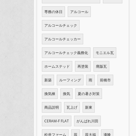
専務の休日
アルコール
アルコールチェック
アルコールチェッカー
アルコールチェック義務化
モニエル瓦
ホームステッド
再塗装
廃版瓦
新築
ルーフィング
雨
前橋市
換気棟
換気
夏の暑さ対策
商品説明
瓦上げ
新東
CERAM-F FLAT
がんばれ川田
松井ファーム
苺
苺大福
漆喰