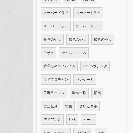
スーパードライ
スーパードライ
スーパードライ
スーパードライ
銀色のやつ
銀色のやつ
銀色のやつ
アサヒ
セキスイハイム
群馬セキスイハイム
TBSハウジング
マイプロテイン
パンケーキ
佐野ラーメン
麺や雷桜
群馬
雪止金具
雪害
さいたま市
アイアン丸
瓦桟
ビール
クラフトビール
白石建設
上棟