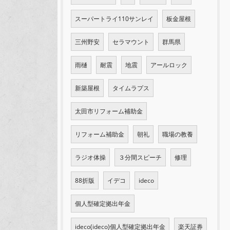
スーパートライ110サンレイ
板金屋根
三州野安
セラマウント
群馬県
雨樋
耐震
地震
アールロック
新築屋根
タイムラプス
太田市リフォーム補助金
リフォーム補助金
朝礼
職場の教養
ラジオ体操
３分間スピーチ
修理
88折版
イデコ
ideco
個人型確定拠出年金
ideco(ideco)個人型確定拠出年金
楽天証券