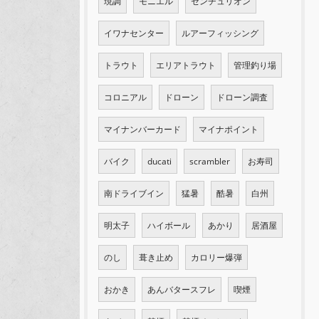
現調
モニエル
センチュリオン
イワナセンター
ルアーフィッシング
トラウト
エリアトラウト
管理釣り場
コロニアル
ドローン
ドローン調査
マイナンバーカード
マイナポイント
バイク
ducati
scrambler
お寿司
南ドライブイン
猛暑
酷暑
白州
明太子
ハイボール
あかり
居酒屋
のし
葺き止め
カロリー爆弾
おかき
あんバタースフレ
喫煙