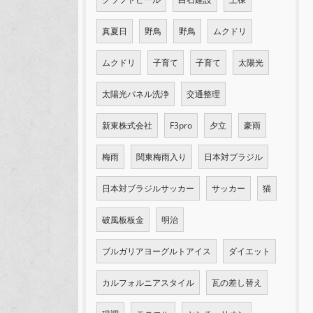
真夏日
野鳥
野鳥
ムクドリ
ムクドリ
子育て
子育て
太陽光
太陽光パネル洗浄
交通整理
新東株式会社
F3pro
夕立
豪雨
梅雨
関東梅雨入り
日本対ブラジル
日本対ブラジルサッカー
サッカー
猫
破風板板金
明治
ブルガリアヨーグルトアイス
ダイエット
カルフォルニアスタイル
瓦の差し替え