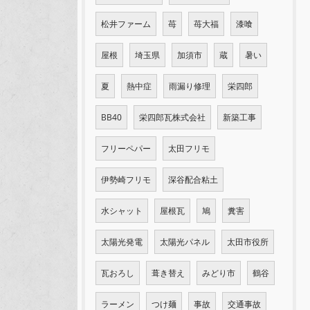
松井ファーム
苺
苺大福
漆喰
屋根
埼玉県
加須市
蔵
暑い
夏
熱中症
雨漏り修理
栄四郎
BB40
栄四郎瓦株式会社
新築工事
フリーペパー
太田フリモ
伊勢崎フリモ
深谷配合粘土
水シャット
屋根瓦
鳩
糞害
太陽光発電
太陽光パネル
太田市役所
瓦おろし
葺き替え
みどり市
鶴谷
ラーメン
つけ麺
事故
交通事故