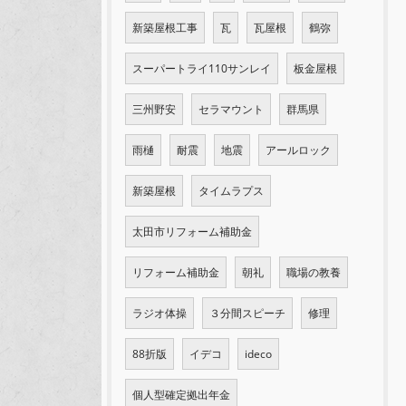
新築屋根工事
瓦
瓦屋根
鶴弥
スーパートライ110サンレイ
板金屋根
三州野安
セラマウント
群馬県
雨樋
耐震
地震
アールロック
新築屋根
タイムラプス
太田市リフォーム補助金
リフォーム補助金
朝礼
職場の教養
ラジオ体操
３分間スピーチ
修理
88折版
イデコ
ideco
個人型確定拠出年金