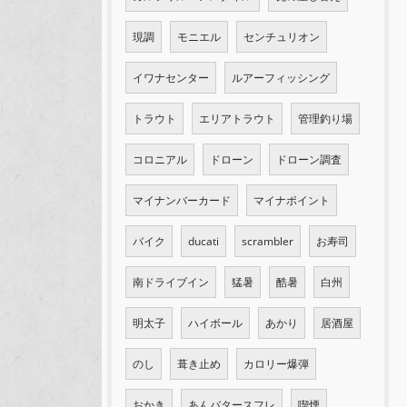
現調
モニエル
センチュリオン
イワナセンター
ルアーフィッシング
トラウト
エリアトラウト
管理釣り場
コロニアル
ドローン
ドローン調査
マイナンバーカード
マイナポイント
バイク
ducati
scrambler
お寿司
南ドライブイン
猛暑
酷暑
白州
明太子
ハイボール
あかり
居酒屋
のし
葺き止め
カロリー爆弾
おかき
あんバタースフレ
喫煙