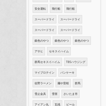
安全運転
飛行船
飛行船
スーパードライ
スーパードライ
スーパードライ
スーパードライ
銀色のやつ
銀色のやつ
銀色のやつ
アサヒ
セキスイハイム
群馬セキスイハイム
TBSハウジング
マイプロテイン
パンケーキ
佐野ラーメン
麺や雷桜
群馬
雪止金具
雪害
さいたま市
アイアン丸
瓦桟
ビール