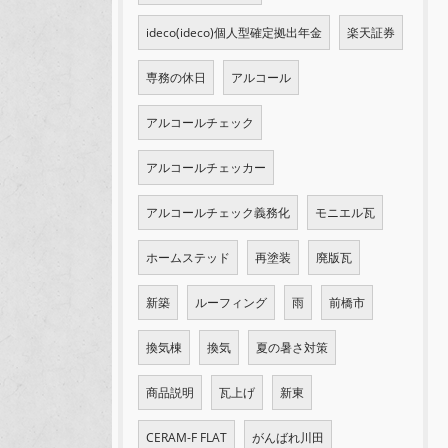
ideco(ideco)個人型確定拠出年金
楽天証券
専務の休日
アルコール
アルコールチェック
アルコールチェッカー
アルコールチェック義務化
モニエル瓦
ホームステッド
再塗装
廃版瓦
新築
ルーフィング
雨
前橋市
換気棟
換気
夏の暑さ対策
商品説明
瓦上げ
新東
CERAM-F FLAT
がんばれ川田