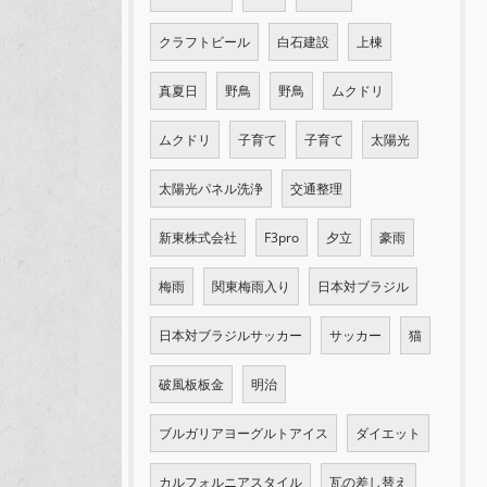
クラフトビール
白石建設
上棟
真夏日
野鳥
野鳥
ムクドリ
ムクドリ
子育て
子育て
太陽光
太陽光パネル洗浄
交通整理
新東株式会社
F3pro
夕立
豪雨
梅雨
関東梅雨入り
日本対ブラジル
日本対ブラジルサッカー
サッカー
猫
破風板板金
明治
ブルガリアヨーグルトアイス
ダイエット
カルフォルニアスタイル
瓦の差し替え