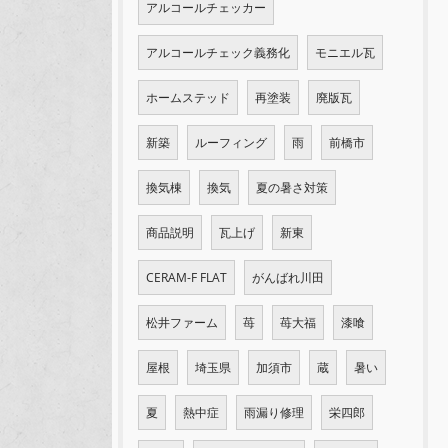
アルコールチェッカー
アルコールチェック義務化
モニエル瓦
ホームステッド
再塗装
廃版瓦
新築
ルーフィング
雨
前橋市
換気棟
換気
夏の暑さ対策
商品説明
瓦上げ
新東
CERAM-F FLAT
がんばれ川田
松井ファーム
苺
苺大福
漆喰
屋根
埼玉県
加須市
蔵
暑い
夏
熱中症
雨漏り修理
栄四郎