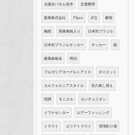
太陽光パネル洗浄
交通整理
新東株式会社
F3pro
夕立
豪雨
梅雨
関東梅雨入り
日本対ブラジル
日本対ブラジルサッカー
サッカー
猫
破風板板金
明治
ブルガリアヨーグルトアイス
ダイエット
カルフォルニアスタイル
瓦の差し替え
現調
モニエル
センチュリオン
イワナセンター
ルアーフィッシング
トラウト
エリアトラウト
管理釣り場