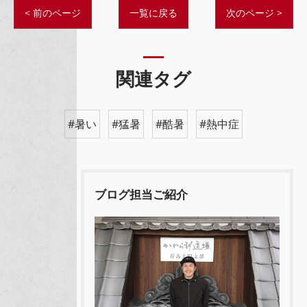
< 前のページ
一覧に戻る
次のページ >
関連タグ
#暑い
#猛暑
#酷暑
#熱中症
ブログ担当ご紹介