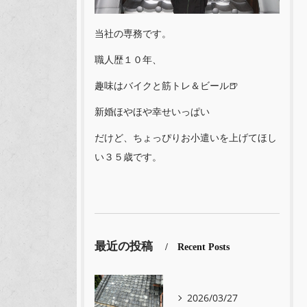
当社の専務です。
職人歴１０年、
趣味はバイクと筋トレ＆ビール🍺
新婚ほやほや幸せいっぱい
だけど、ちょっぴりお小遣いを上げてほし
い３５歳です。
最近の投稿
Recent Posts
2026/03/27