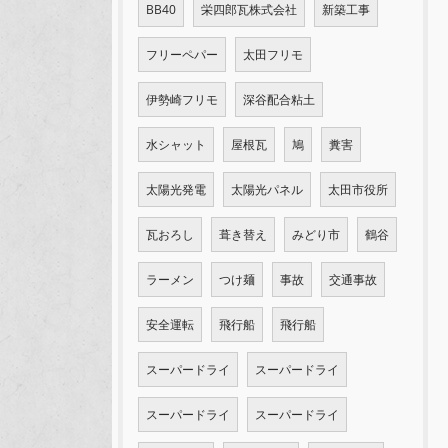
BB40
栄四郎瓦株式会社
新築工事
フリーペパー
太田フリモ
伊勢崎フリモ
深谷配合粘土
水シャット
屋根瓦
鳩
糞害
太陽光発電
太陽光パネル
太田市役所
瓦おろし
葺き替え
みどり市
鶴谷
ラーメン
つけ麺
事故
交通事故
安全運転
飛行船
飛行船
スーパードライ
スーパードライ
スーパードライ
スーパードライ