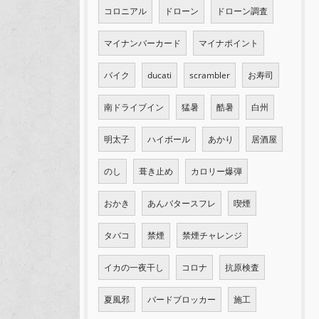
コロニアル
ドローン
ドローン調査
マイナンバーカード
マイナポイント
バイク
ducati
scrambler
お寿司
南ドライブイン
猛暑
酷暑
白州
明太子
ハイボール
あかり
居酒屋
のし
葺き止め
カロリー爆弾
おかき
あんバタースフレ
喫煙
タバコ
禁煙
禁煙チャレンジ
イカの一夜干し
コロナ
抗原検査
夏風邪
バードブロッカー
施工