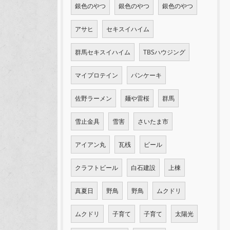
銀色のやつ
銀色のやつ
銀色のやつ
アサヒ
セキスイハイム
群馬セキスイハイム
TBSハウジング
マイプロテイン
パンケーキ
佐野ラーメン
麺や雷桜
群馬
雪止金具
雪害
さいたま市
アイアン丸
瓦桟
ビール
クラフトビール
白石建設
上棟
真夏日
野鳥
野鳥
ムクドリ
ムクドリ
子育て
子育て
太陽光