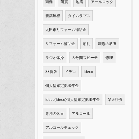
雨樋
耐震
地震
アールロック
新築屋根
タイムラプス
太田市リフォーム補助金
リフォーム補助金
朝礼
職場の教養
ラジオ体操
３分間スピーチ
修理
88折版
イデコ
ideco
個人型確定拠出年金
ideco(ideco)個人型確定拠出年金
楽天証券
専務の休日
アルコール
アルコールチェック