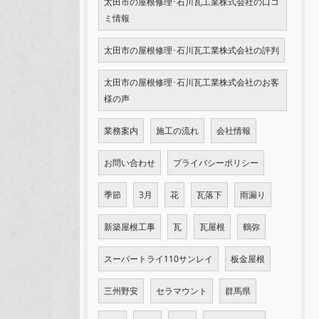
太田市の屋根修理･石川瓦工業株式会社の口コ
ミ情報
太田市の屋根修理･石川瓦工業株式会社の評判
太田市の屋根修理･石川瓦工業株式会社のお客
様の声
業務案内
施工の流れ
会社情報
お問い合わせ
プライバシーポリシー
季節
3月
花
瓦落下
雨漏り
新築屋根工事
瓦
瓦屋根
鶴弥
スーパートライ110サンレイ
板金屋根
三州野安
セラマウント
群馬県