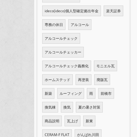
ideco(ideco)個人型確定拠出年金
楽天証券
専務の休日
アルコール
アルコールチェック
アルコールチェッカー
アルコールチェック義務化
モニエル瓦
ホームステッド
再塗装
廃版瓦
新築
ルーフィング
雨
前橋市
換気棟
換気
夏の暑さ対策
商品説明
瓦上げ
新東
CERAM-F FLAT
がんばれ川田