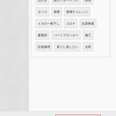
おかき
あんバタースフレ
喫煙
タバコ
禁煙
禁煙チャレンジ
イカの一夜干し
コロナ
抗原検査
夏風邪
バードブロッカー
施工
応急修理
直ぐに直したい
太田