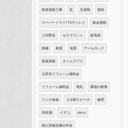
新築屋根工事
瓦
瓦屋根
鶴弥
スーパートライ110サンレイ
板金屋根
三州野安
セラマウント
群馬県
雨樋
耐震
地震
アールロック
新築屋根
タイムラプス
太田市リフォーム補助金
リフォーム補助金
朝礼
職場の教養
ラジオ体操
３分間スピーチ
修理
88折版
イデコ
ideco
個人型確定拠出年金