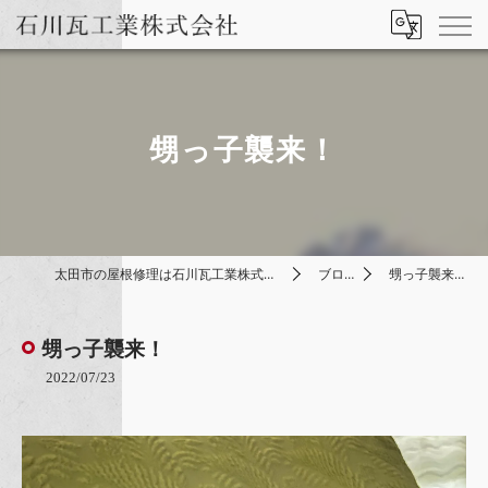
甥っ子襲来！
太田市の屋根修理は石川瓦工業株式会社
ブログ
甥っ子襲来！
甥っ子襲来！
2022/07/23