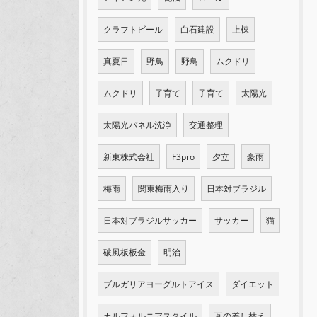
クラフトビール
白石建設
上棟
真夏日
野鳥
野鳥
ムクドリ
ムクドリ
子育て
子育て
太陽光
太陽光パネル洗浄
交通整理
新東株式会社
F3pro
夕立
豪雨
梅雨
関東梅雨入り
日本対ブラジル
日本対ブラジルサッカー
サッカー
猫
破風板板金
明治
ブルガリアヨーグルトアイス
ダイエット
カルフォルニアスタイル
瓦の差し替え