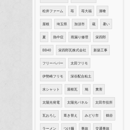
松井ファーム
苺
苺大福
漆喰
屋根
埼玉県
加須市
蔵
暑い
夏
熱中症
雨漏り修理
栄四郎
BB40
栄四郎瓦株式会社
新築工事
フリーペパー
太田フリモ
伊勢崎フリモ
深谷配合粘土
水シャット
屋根瓦
鳩
糞害
太陽光発電
太陽光パネル
太田市役所
瓦おろし
葺き替え
みどり市
鶴谷
ラーメン
つけ麺
事故
交通事故