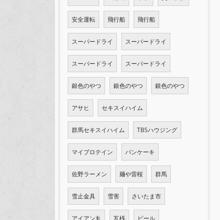
安全運転
飛行船
飛行船
スーパードライ
スーパードライ
スーパードライ
スーパードライ
銀色のやつ
銀色のやつ
銀色のやつ
アサヒ
セキスイハイム
群馬セキスイハイム
TBSハウジング
マイプロテイン
パンケーキ
佐野ラーメン
麺や雷桜
群馬
雪止金具
雪害
さいたま市
アイアン丸
瓦桟
ビール