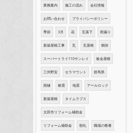
業務案内
施工の流れ
会社情報
お問い合わせ
プライバシーポリシー
季節
3月
花
瓦落下
雨漏り
新築屋根工事
瓦
瓦屋根
鶴弥
スーパートライ110サンレイ
板金屋根
三州野安
セラマウント
群馬県
雨樋
耐震
地震
アールロック
新築屋根
タイムラプス
太田市リフォーム補助金
リフォーム補助金
朝礼
職場の教養