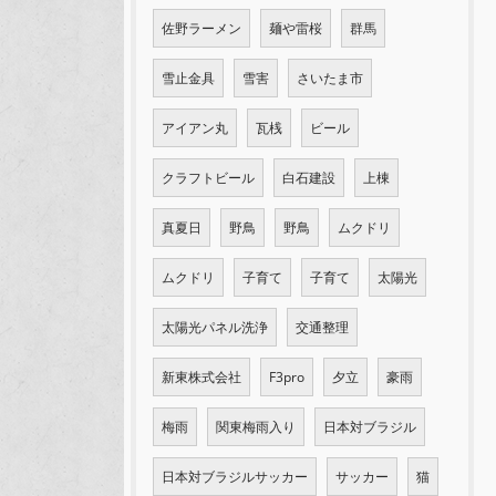
佐野ラーメン
麺や雷桜
群馬
雪止金具
雪害
さいたま市
アイアン丸
瓦桟
ビール
クラフトビール
白石建設
上棟
真夏日
野鳥
野鳥
ムクドリ
ムクドリ
子育て
子育て
太陽光
太陽光パネル洗浄
交通整理
新東株式会社
F3pro
夕立
豪雨
梅雨
関東梅雨入り
日本対ブラジル
日本対ブラジルサッカー
サッカー
猫