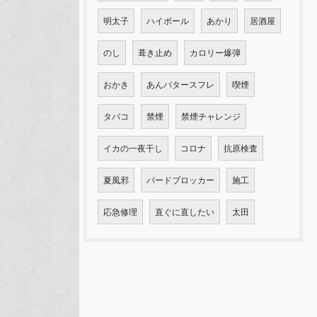
明太子
ハイボール
あかり
居酒屋
のし
葺き止め
カロリー爆弾
おかき
あんバタースフレ
喫煙
タバコ
禁煙
禁煙チャレンジ
イカの一夜干し
コロナ
抗原検査
夏風邪
バードブロッカー
施工
応急修理
直ぐに直したい
太田