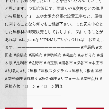
トです。お知らせしたい！ことを色々つぶやいていこう
と思います。 太田市近辺で、雨漏りや瓦交換などの修理
から屋根リフォームや太陽光発電の設置工事など、屋根
に関することなら何でもご相談下さい。 また瓦を中心と
した屋根材の卸売販売もしております。 気になることが
あればInstagramなどでDMしていただければ、お答えし
ます。 ———————————————— #群馬県 #太
田市 #前橋市 #高崎市 #伊勢崎市 #桐生市 #みどり市 #栃
木県 #足利市 #佐野市 #埼玉県 #熊谷市 #深谷市 #本庄市
#瓦職人 #瓦 #屋根 #屋根スタグラム #屋根瓦 #板金屋根
#屋根修理 #雨漏り #板金修理 #リフォーム #屋根点検 #
屋根点検ドローン #ドローン調査
_________________________________