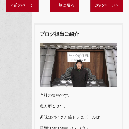
< 前のページ
一覧に戻る
次のページ >
ブログ担当ご紹介
当社の専務です。
職人歴１０年、
趣味はバイクと筋トレ＆ビール🍺
新婚ほやほや幸せいっぱい