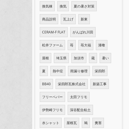
換気棟
換気
夏の暑さ対策
商品説明
瓦上げ
新東
CERAM-F FLAT
がんばれ川田
松井ファーム
苺
苺大福
漆喰
屋根
埼玉県
加須市
蔵
暑い
夏
熱中症
雨漏り修理
栄四郎
BB40
栄四郎瓦株式会社
新築工事
フリーペパー
太田フリモ
伊勢崎フリモ
深谷配合粘土
水シャット
屋根瓦
鳩
糞害