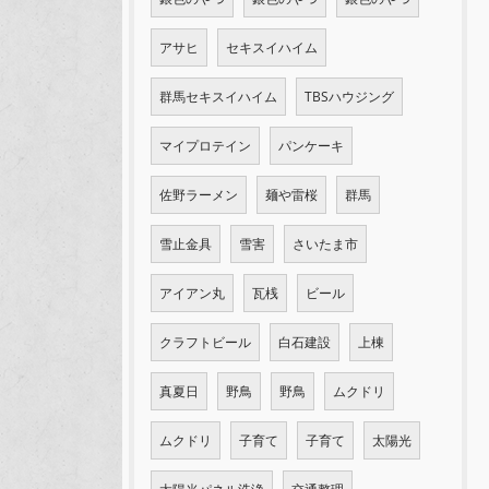
アサヒ
セキスイハイム
群馬セキスイハイム
TBSハウジング
マイプロテイン
パンケーキ
佐野ラーメン
麺や雷桜
群馬
雪止金具
雪害
さいたま市
アイアン丸
瓦桟
ビール
クラフトビール
白石建設
上棟
真夏日
野鳥
野鳥
ムクドリ
ムクドリ
子育て
子育て
太陽光