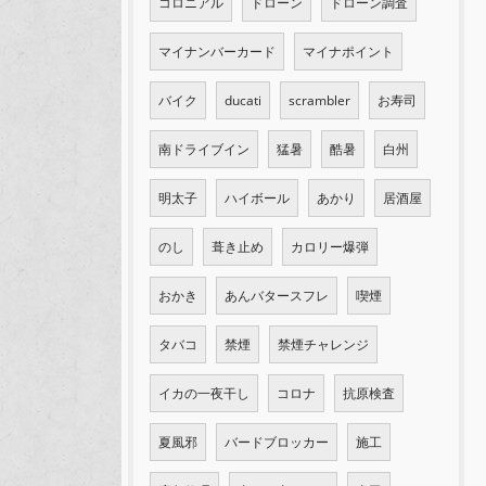
コロニアル
ドローン
ドローン調査
マイナンバーカード
マイナポイント
バイク
ducati
scrambler
お寿司
南ドライブイン
猛暑
酷暑
白州
明太子
ハイボール
あかり
居酒屋
のし
葺き止め
カロリー爆弾
おかき
あんバタースフレ
喫煙
タバコ
禁煙
禁煙チャレンジ
イカの一夜干し
コロナ
抗原検査
夏風邪
バードブロッカー
施工