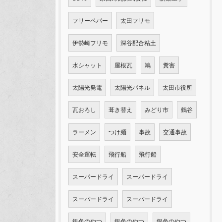
フリーペパー
太田フリモ
伊勢崎フリモ
深谷配合粘土
水シャット
屋根瓦
鳩
糞害
太陽光発電
太陽光パネル
太田市役所
瓦おろし
葺き替え
みどり市
鶴谷
ラーメン
つけ麺
事故
交通事故
安全運転
飛行船
飛行船
スーパードライ
スーパードライ
スーパードライ
スーパードライ
銀色のやつ
銀色のやつ
銀色のやつ