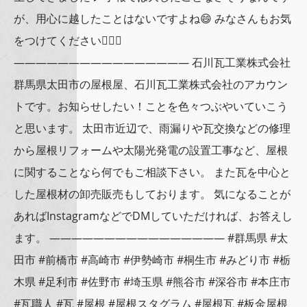
が、用心に越したことはないですよね😄 みなさんもお気
をつけてください🙇🏻‍♂️
———————————————— 石川瓦工業株式会社
群馬県太田市の屋根屋、石川瓦工業株式会社のアカウン
トです。お知らせしたい！ことを色々つぶやいていこう
と思います。 太田市近辺で、雨漏りや瓦交換などの修理
から屋根リフォームや太陽光発電の設置工事など、屋根
に関することなら何でもご相談下さい。 また瓦を中心と
した屋根材の卸売販売もしております。 気になることが
あればInstagramなどでDMしていただければ、お答えし
ます。 ———————————————— #群馬県 #太
田市 #前橋市 #高崎市 #伊勢崎市 #桐生市 #みどり市 #栃
木県 #足利市 #佐野市 #埼玉県 #熊谷市 #深谷市 #本庄市
#瓦職人 #瓦 #屋根 #屋根スタグラム #屋根瓦 #板金屋根