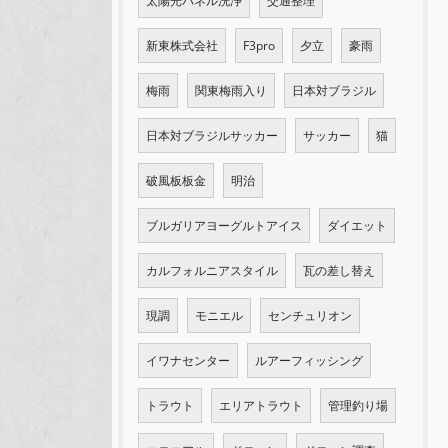
太陽光パネル洗浄
交通整理
新東株式会社
F3pro
夕立
豪雨
梅雨
関東梅雨入り
日本対ブラジル
日本対ブラジルサッカー
サッカー
猫
破風板板金
明治
ブルガリアヨーグルトアイス
ダイエット
カルフォルニアスタイル
瓦の差し替え
現調
モニエル
センチュリオン
イワナセンター
ルアーフィッシング
トラウト
エリアトラウト
管理釣り場