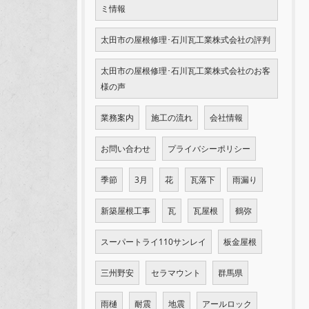
ミ情報
太田市の屋根修理･石川瓦工業株式会社の評判
太田市の屋根修理･石川瓦工業株式会社のお客
様の声
業務案内
施工の流れ
会社情報
お問い合わせ
プライバシーポリシー
季節
3月
花
瓦落下
雨漏り
新築屋根工事
瓦
瓦屋根
鶴弥
スーパートライ110サンレイ
板金屋根
三州野安
セラマウント
群馬県
雨樋
耐震
地震
アールロック