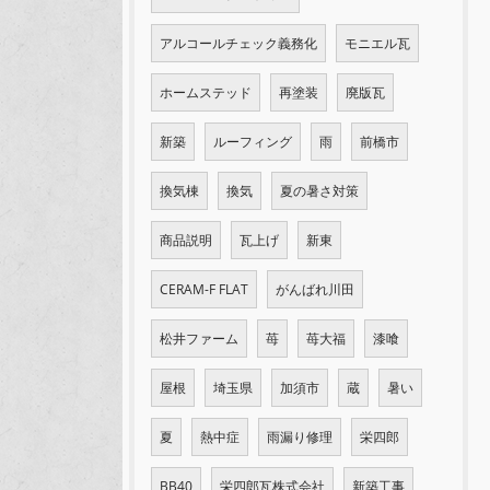
アルコールチェック義務化
モニエル瓦
ホームステッド
再塗装
廃版瓦
新築
ルーフィング
雨
前橋市
換気棟
換気
夏の暑さ対策
商品説明
瓦上げ
新東
CERAM-F FLAT
がんばれ川田
松井ファーム
苺
苺大福
漆喰
屋根
埼玉県
加須市
蔵
暑い
夏
熱中症
雨漏り修理
栄四郎
BB40
栄四郎瓦株式会社
新築工事