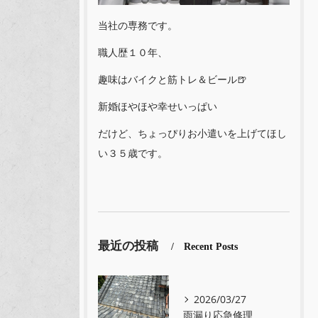
当社の専務です。
職人歴１０年、
趣味はバイクと筋トレ＆ビール🍺
新婚ほやほや幸せいっぱい
だけど、ちょっぴりお小遣いを上げてほし
い３５歳です。
最近の投稿
Recent Posts
2026/03/27
雨漏り応急修理