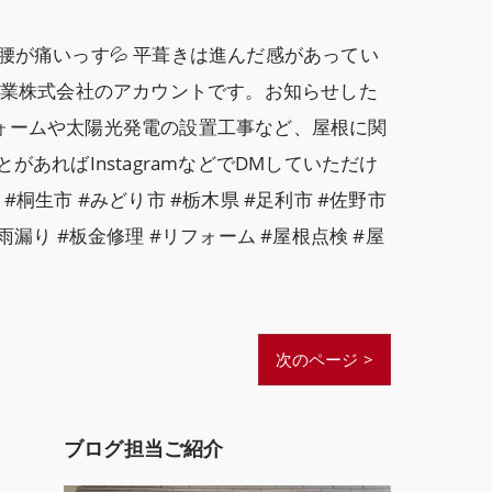
腰が痛いっす💦 平葺きは進んだ感があってい
工業株式会社のアカウントです。お知らせした
ォームや太陽光発電の設置工事など、屋根に関
ればInstagramなどでDMしていただけ
#桐生市 #みどり市 #栃木県 #足利市 #佐野市
#雨漏り #板金修理 #リフォーム #屋根点検 #屋
次のページ >
ブログ担当ご紹介