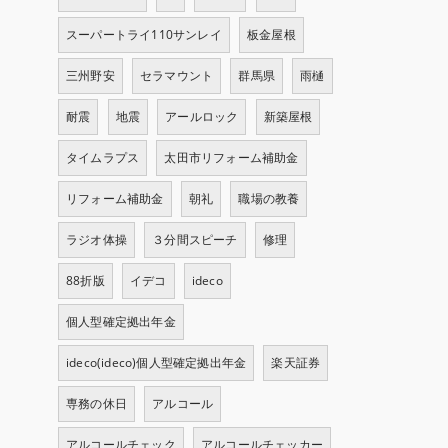
スーパートライ110サンレイ
板金屋根
三州野安
セラマウント
群馬県
雨樋
耐震
地震
アールロック
新築屋根
タイムラプス
太田市リフォーム補助金
リフォーム補助金
朝礼
職場の教養
ラジオ体操
３分間スピーチ
修理
88折版
イデコ
ideco
個人型確定拠出年金
ideco(ideco)個人型確定拠出年金
楽天証券
専務の休日
アルコール
アルコールチェック
アルコールチェッカー