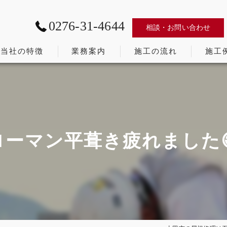
0276-31-4644
相談・お問い合わせ
当社の特徴
業務案内
施工の流れ
施工
太田市の屋根修理･石川瓦工業株式会社の口コミ情報
かわら割道場
太田市の屋根修理･石川瓦工業株式会社の評判
太田市 リフォーム補助金
ローマン平葺き疲れました
太田市の屋根修理･石川瓦工業株式会社のお客様の声