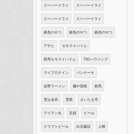
スーパードライ
スーパードライ
スーパードライ
スーパードライ
銀色のやつ
銀色のやつ
銀色のやつ
アサヒ
セキスイハイム
群馬セキスイハイム
TBSハウジング
マイプロテイン
パンケーキ
佐野ラーメン
麺や雷桜
群馬
雪止金具
雪害
さいたま市
アイアン丸
瓦桟
ビール
クラフトビール
白石建設
上棟