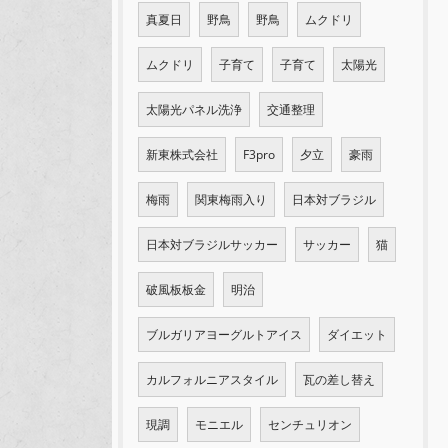
真夏日
野鳥
野鳥
ムクドリ
ムクドリ
子育て
子育て
太陽光
太陽光パネル洗浄
交通整理
新東株式会社
F3pro
夕立
豪雨
梅雨
関東梅雨入り
日本対ブラジル
日本対ブラジルサッカー
サッカー
猫
破風板板金
明治
ブルガリアヨーグルトアイス
ダイエット
カルフォルニアスタイル
瓦の差し替え
現調
モニエル
センチュリオン