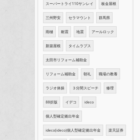
スーパートライ110サンレイ
板金屋根
三州野安
セラマウント
群馬県
雨樋
耐震
地震
アールロック
新築屋根
タイムラプス
太田市リフォーム補助金
リフォーム補助金
朝礼
職場の教養
ラジオ体操
３分間スピーチ
修理
88折版
イデコ
ideco
個人型確定拠出年金
ideco(ideco)個人型確定拠出年金
楽天証券