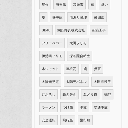
屋根
埼玉県
加須市
蔵
暑い
夏
熱中症
雨漏り修理
栄四郎
BB40
栄四郎瓦株式会社
新築工事
フリーペパー
太田フリモ
伊勢崎フリモ
深谷配合粘土
水シャット
屋根瓦
鳩
糞害
太陽光発電
太陽光パネル
太田市役所
瓦おろし
葺き替え
みどり市
鶴谷
ラーメン
つけ麺
事故
交通事故
安全運転
飛行船
飛行船