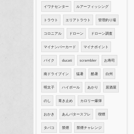
イワナセンター
ルアーフィッシング
トラウト
エリアトラウト
管理釣り場
コロニアル
ドローン
ドローン調査
マイナンバーカード
マイナポイント
バイク
ducati
scrambler
お寿司
南ドライブイン
猛暑
酷暑
白州
明太子
ハイボール
あかり
居酒屋
のし
葺き止め
カロリー爆弾
おかき
あんバタースフレ
喫煙
タバコ
禁煙
禁煙チャレンジ