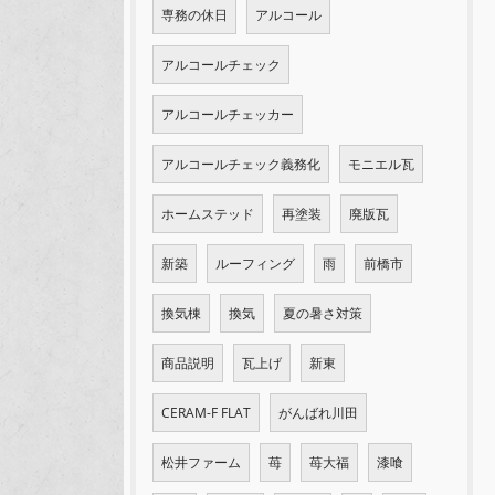
専務の休日
アルコール
アルコールチェック
アルコールチェッカー
アルコールチェック義務化
モニエル瓦
ホームステッド
再塗装
廃版瓦
新築
ルーフィング
雨
前橋市
換気棟
換気
夏の暑さ対策
商品説明
瓦上げ
新東
CERAM-F FLAT
がんばれ川田
松井ファーム
苺
苺大福
漆喰