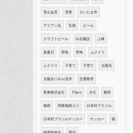
雪止金具
雪害
さいたま市
アイアン丸
瓦桟
ビール
クラフトビール
白石建設
上棟
真夏日
野鳥
野鳥
ムクドリ
ムクドリ
子育て
子育て
太陽光
太陽光パネル洗浄
交通整理
新東株式会社
F3pro
夕立
豪雨
梅雨
関東梅雨入り
日本対ブラジル
日本対ブラジルサッカー
サッカー
猫
破風板板金
明治