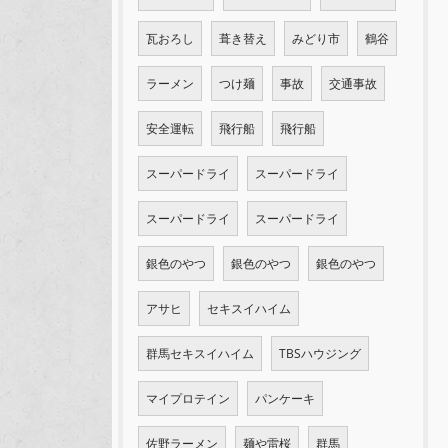
瓦おろし
葺き替え
みどり市
鶴谷
ラーメン
つけ麺
事故
交通事故
安全運転
飛行船
飛行船
スーパードライ
スーパードライ
スーパードライ
スーパードライ
銀色のやつ
銀色のやつ
銀色のやつ
アサヒ
セキスイハイム
群馬セキスイハイム
TBSハウジング
マイプロテイン
パンケーキ
佐野ラーメン
麺や雷桜
群馬