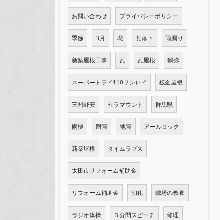
お問い合わせ
プライバシーポリシー
季節
3月
花
瓦落下
雨漏り
新築屋根工事
瓦
瓦屋根
鶴弥
スーパートライ110サンレイ
板金屋根
三州野安
セラマウント
群馬県
雨樋
耐震
地震
アールロック
新築屋根
タイムラプス
太田市リフォーム補助金
リフォーム補助金
朝礼
職場の教養
ラジオ体操
３分間スピーチ
修理