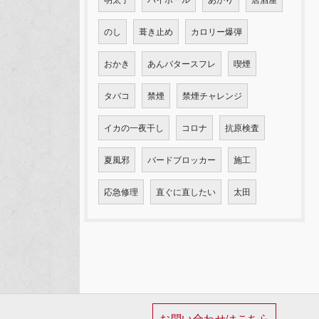
のし
葺き止め
カロリー爆弾
おかき
あんバタースフレ
喫煙
タバコ
禁煙
禁煙チャレンジ
イカの一夜干し
コロナ
抗原検査
夏風邪
バードブロッカー
施工
応急修理
直ぐに直したい
太田