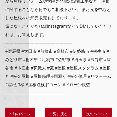
から屋根リフォームや太陽光発電の設置工事など、屋根
に関することなら何でもご相談下さい。 また瓦を中心と
した屋根材の卸売販売もしております。
気になることがあればInstagramなどでDMしていただけ
れば、お答えします。
————————————————
#群馬県 #太田市 #前橋市 #高崎市 #伊勢崎市 #桐生市 #
みどり市 #栃木県 #足利市 #佐野市 #埼玉県 #熊谷市 #深
谷市 #本庄市 #瓦職人 #瓦 #屋根 #屋根スタグラム #屋根
瓦 #板金屋根 #屋根修理 #雨漏り #板金修理 #リフォーム
#屋根点検 #屋根点検ドローン #ドローン調査
_________________________________
< 前のページ
一覧に戻る
次のページ >