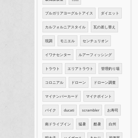
ブルガリアヨーグルトアイス
ダイエット
カルフォルニアスタイル
瓦の差し替え
現調
モニエル
センチュリオン
イワナセンター
ルアーフィッシング
トラウト
エリアトラウト
管理釣り場
コロニアル
ドローン
ドローン調査
マイナンバーカード
マイナポイント
バイク
ducati
scrambler
お寿司
南ドライブイン
猛暑
酷暑
白州
明太子
ハイボール
あかり
居酒屋