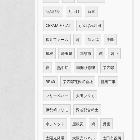
商品説明
瓦上げ
新東
CERAM-F FLAT
がんばれ川田
松井ファーム
苺
苺大福
漆喰
屋根
埼玉県
加須市
蔵
暑い
夏
熱中症
雨漏り修理
栄四郎
BB40
栄四郎瓦株式会社
新築工事
フリーペパー
太田フリモ
伊勢崎フリモ
深谷配合粘土
水シャット
屋根瓦
鳩
糞害
太陽光発電
太陽光パネル
太田市役所